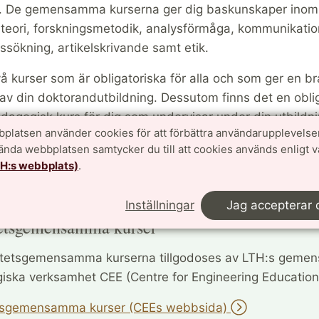
. De gemensamma kurserna ger dig baskunskaper inom
teori, forskningsmetodik, analysförmåga, kommunikatio
ssökning, artikelskrivande samt etik.
vå kurser som är obligatoriska för alla och som ger en b
 av din doktorandutbildning. Dessutom finns det en obli
agogisk kurs för dig som undervisar under din utbildni
platsen använder cookies för att förbättra användarupplevelse
mma kurserna finns på CEE:s webbsida, samt under "a
vända webbplatsen samtycker du till att cookies används enligt 
TH:s webbplats)
.
e blivit inlagda i ladok.
Inställningar
Jag accepterar 
etsgemensamma kurser
ltetsgemensamma kurserna tillgodoses av LTH:s gem
iska verksamhet CEE (Centre for Engineering Education
tsgemensamma kurser (CEEs webbsida)