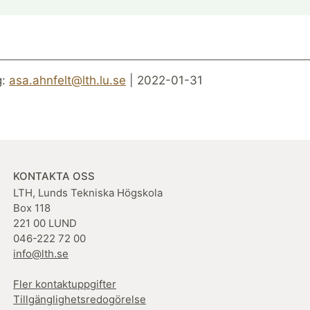
g:
asa.ahnfelt@lth.lu.se
| 2022-01-31
KONTAKTA OSS
LTH, Lunds Tekniska Högskola
Box 118
221 00 LUND
046-222 72 00
info@lth.se
Fler kontaktuppgifter
Tillgänglighetsredogörelse