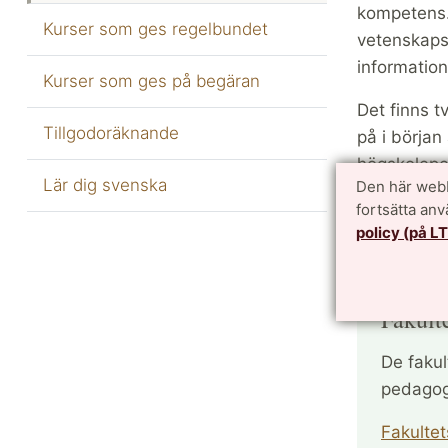
kompetens
Kurser som ges regelbundet
vetenskaps
information
Kurser som ges på begäran
Det finns t
Tillgodoräknande
på i början
högskoleped
Lär dig svenska
Den här webb
De gemensa
fortsätta an
policy (på L
kuser" när d
Fakult
De faku
pedagog
Fakulte