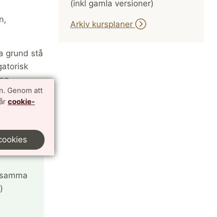
(inkl gamla versioner)
n,
Arkiv kursplaner
ra grund stå
gatorisk
ng.
n. Genom att
ktuella
vår
cookie-
cookies
ensamma
)