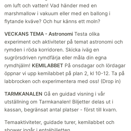
om luft och vatten! Vad händer med en
marshmallow i vakuum eller med en ballong i
flytande kväve? Och hur känns ett moln?
VECKANS TEMA - Astronomi
Testa olika
experiment och aktiviteter på temat astronomi och
rymden i röda korridoren. Skicka iväg en
sugrörsdriven rymdfärja eller måla din egna
rymdhjälm!
KEMILABBET
På onsdagar och lördagar
öppnar vi upp kemilabbet på plan 2, kl 10-12. Ta på
labbrocken och experimentera med oss! (Drop in)
TARMKANALEN
Gå en guidad visning i vår
utställning om Tarmkanalen! Biljetter delas ut i
kassan, begränsat antal platser - först till kvarn.
Temaaktiviteter, guidade turer, kemilabbet och
shower ingår i entrébiljetten.