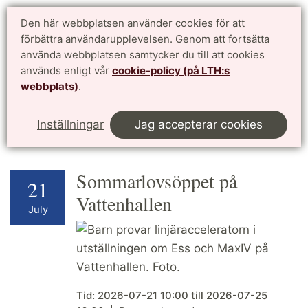
Doktorandwebben LTH
Den här webbplatsen använder cookies för att
English
förbättra användarupplevelsen. Genom att fortsätta
för antagna doktorander vid Lunds Tekniska Högskola
använda webbplatsen samtycker du till att cookies
används enligt vår
cookie-policy (på LTH:s
Meny
webbplats)
.
Start
Kalendarium
This page in English
Inställningar
Jag accepterar cookies
Sommarlovsöppet på
21
Vattenhallen
July
Tid:
2026-07-21
10:00
till
2026-07-25