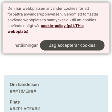
Doktorandwebben LTH
Den här webbplatsen använder cookies för att
English
förbättra användarupplevelsen. Genom att fortsätta
för antagna doktorander vid Lunds Tekniska Högskola
använda webbplatsen samtycker du till att cookies
används enligt vår
cookie-policy (på LTH:s
Meny
webbplats)
.
Start
Kalendarium
This page in English
Inställningar
Jag accepterar cookies
Om händelsen
###TIME###
Plats
###PLACE###