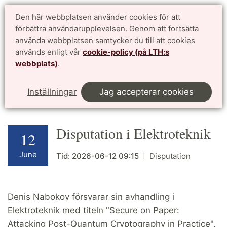
Doktorandwebben LTH
Den här webbplatsen använder cookies för att
English
förbättra användarupplevelsen. Genom att fortsätta
för antagna doktorander vid Lunds Tekniska Högskola
använda webbplatsen samtycker du till att cookies
används enligt vår
cookie-policy (på LTH:s
Meny
webbplats)
.
Start
Kalendarium
This page in English
Inställningar
Jag accepterar cookies
Disputation i Elektroteknik
12
June
Tid:
2026-06-12
09:15
Disputation
Denis Nabokov försvarar sin avhandling i
Elektroteknik med titeln "Secure on Paper:
Attacking Post-Quantum Cryptography in Practice".