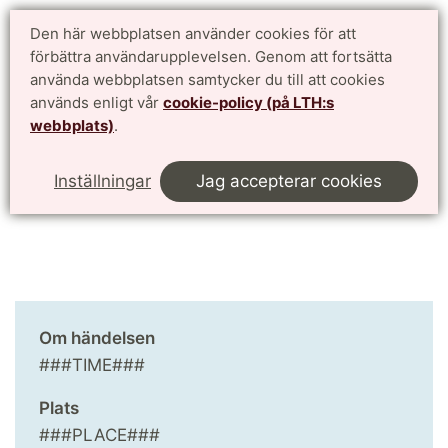
Doktorandwebben LTH
Den här webbplatsen använder cookies för att
English
förbättra användarupplevelsen. Genom att fortsätta
för antagna doktorander vid Lunds Tekniska Högskola
använda webbplatsen samtycker du till att cookies
används enligt vår
cookie-policy (på LTH:s
Meny
webbplats)
.
Start
Kalendarium
This page in English
Inställningar
Jag accepterar cookies
Om händelsen
###TIME###
Plats
###PLACE###