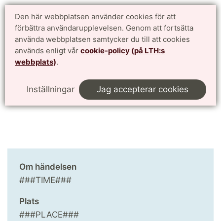
Doktorandwebben LTH
Den här webbplatsen använder cookies för att
English
förbättra användarupplevelsen. Genom att fortsätta
för antagna doktorander vid Lunds Tekniska Högskola
använda webbplatsen samtycker du till att cookies
används enligt vår
cookie-policy (på LTH:s
Meny
webbplats)
.
Start
Kalendarium
This page in English
Inställningar
Jag accepterar cookies
Om händelsen
###TIME###
Plats
###PLACE###