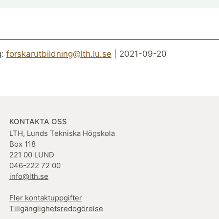
g:
forskarutbildning@lth.lu.se
| 2021-09-20
KONTAKTA OSS
LTH, Lunds Tekniska Högskola
Box 118
221 00 LUND
046-222 72 00
info@lth.se
Fler kontaktuppgifter
Tillgänglighetsredogörelse