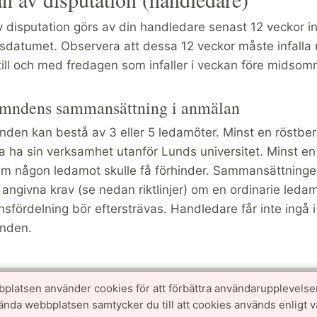
 disputation görs av din handledare senast 12 veckor i
nsdatumet. Observera att dessa 12 veckor måste infalla
 till och med fredagen som infaller i veckan före midso
mndens sammansättning i anmälan
den kan bestå av 3 eller 5 ledamöter. Minst en röstber
 ha sin verksamhet utanför Lunds universitet. Minst en
om någon ledamot skulle få förhinder. Sammansättning
 angivna krav (se nedan riktlinjer) om en ordinarie ledam
sfördelning bör eftersträvas. Handledare får inte ingå i
nden.
oner för ny anmälan
platsen använder cookies för att förbättra användarupplevelse
vända webbplatsen samtycker du till att cookies används enligt 