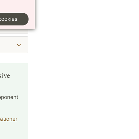
cookies
sive
opponent
ationer