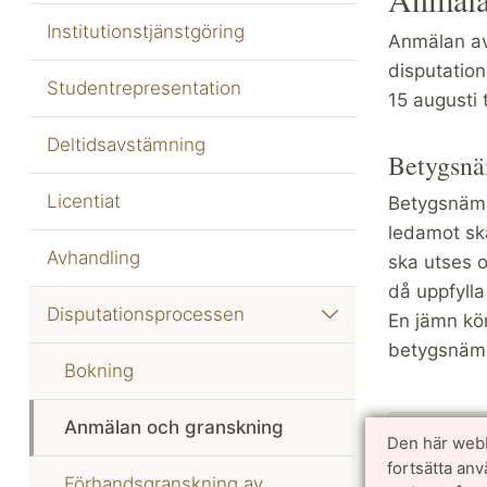
Institutionstjänstgöring
Anmälan av
disputatio
Studentrepresentation
15 augusti
Deltidsavstämning
Betygsnä
Licentiat
Betygsnämn
ledamot ska
Avhandling
ska utses 
då uppfylla
Disputationsprocessen
En jämn kön
betygsnäm
Bokning
Anmälan och granskning
Instrukti
Den här webb
fortsätta an
Förhandsgranskning av