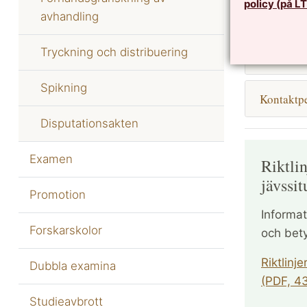
policy (på L
Handlinga
avhandling
Tryckning och distribuering
Granskni
Spikning
Kontaktpe
Disputationsakten
Examen
Riktli
jävssit
Promotion
Informat
Forskarskolor
och bet
Riktlinj
Dubbla examina
(PDF, 43
Studieavbrott