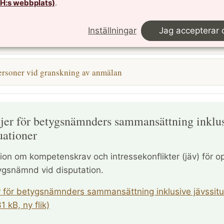
TH:s webbplats)
.
r till anmälan
Inställningar
Jag accepterar 
ng av anmälan
rsoner vid granskning av anmälan
njer för betygsnämnders sammansättning inklu
uationer
ion om kompetenskrav och intressekonflikter (jäv) för 
ygsnämnd vid disputation.
er för betygsnämnders sammansättning inklusive jävssitu
1 kB, ny flik)