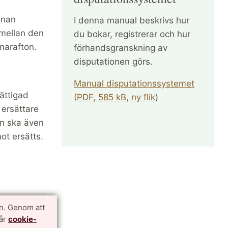
nnan
I denna manual beskrivs hur
 mellan den
du bokar, registrerar och hur
mmarafton.
förhandsgranskning av
disputationen görs.
Manual disputationssyste
met
ättigad
(PDF, 585 kB, ny flik
)
 ersättare
en ska även
ot ersätts.
n. Genom att
vår
cookie-