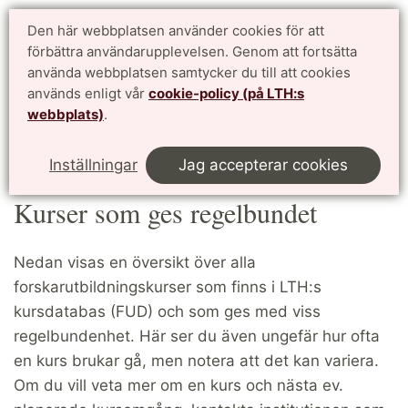
Doktorandwebben LTH
Den här webbplatsen använder cookies för att
English
förbättra användarupplevelsen. Genom att fortsätta
för antagna doktorander vid Lunds Tekniska Högskola
använda webbplatsen samtycker du till att cookies
används enligt vår
cookie-policy (på LTH:s
Meny
webbplats)
.
Start
Kurser
Kurser som ges regelbundet
This page in English
Inställningar
Jag accepterar cookies
Kurser som ges regelbundet
Nedan visas en översikt över alla
forskarutbildningskurser som finns i LTH:s
kursdatabas (FUD) och som ges med viss
regelbundenhet. Här ser du även ungefär hur ofta
en kurs brukar gå, men notera att det kan variera.
Om du vill veta mer om en kurs och nästa ev.