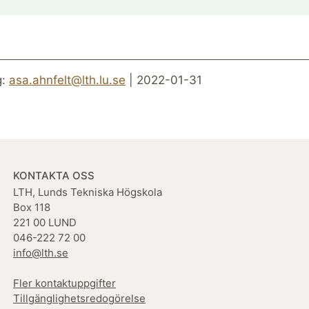
g:
asa.ahnfelt@lth.lu.se
| 2022-01-31
KONTAKTA OSS
LTH, Lunds Tekniska Högskola
Box 118
221 00 LUND
046-222 72 00
info@lth.se
Fler kontaktuppgifter
Tillgänglighetsredogörelse