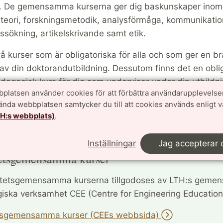
. De gemensamma kurserna ger dig baskunskaper inom
teori, forskningsmetodik, analysförmåga, kommunikatio
ssökning, artikelskrivande samt etik.
vå kurser som är obligatoriska för alla och som ger en b
 av din doktorandutbildning. Dessutom finns det en obli
agogisk kurs för dig som undervisar under din utbildni
platsen använder cookies för att förbättra användarupplevelse
mma kurserna finns på CEE:s webbsida, samt under "a
vända webbplatsen samtycker du till att cookies används enligt 
TH:s webbplats)
.
e blivit inlagda i ladok.
Inställningar
Jag accepterar 
etsgemensamma kurser
ltetsgemensamma kurserna tillgodoses av LTH:s gem
iska verksamhet CEE (Centre for Engineering Education
tsgemensamma kurser (CEEs webbsida)