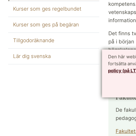
kompetens
Kurser som ges regelbundet
vetenskaps
information
Kurser som ges på begäran
Det finns t
Tillgodoräknande
på i början
högskoleped
Lär dig svenska
Den här webb
De gemensa
fortsätta an
policy (på L
kuser" när d
Fakult
De faku
pedagog
Fakulte