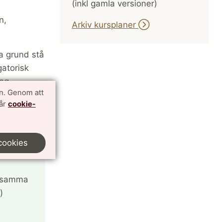
(inkl gamla versioner)
n,
Arkiv kursplaner
ra grund stå
gatorisk
ng.
n. Genom att
ktuella
vår
cookie-
cookies
ensamma
)